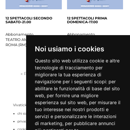
12 SPETTACOLI SECONDO
12 SPETTACOLI PRIMA
SABATO-21.00
DOMENICA-17.00
Abbonamento
Abbonamento
TEATRO AMBRA JOVINELLI
TEATRO AMBRA JOVINELLI
ROMA
(
RM
)
ROMA
(
RM
)
Noi usiamo i cookies
Questo sito web utilizza cookie e altre
tecnologie di tracciamento per
« Pag. precedente
1
2
Pag. successiva »
migliorare la tua esperienza di
navigazione per i seguenti scopi:
per
abilitare le funzionalità di base del sito
web
,
per fornire una migliore
esperienza sul sito web
,
per misurare il
Vivaticket
Aiuto e Assistenza
tuo interesse nei nostri prodotti e
chi siamo
guida al servizio
servizi e personalizzare le interazioni
privacy
domande frequenti
di marketing
,
per pubblicare annunci
cookie
modalità di pagamento