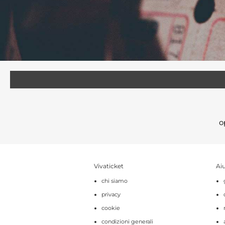
o
Vivaticket
Aiu
chi siamo
privacy
cookie
condizioni generali