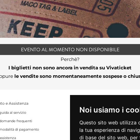
EVENTO AL MOMENTO NON DISPONIBILE
Perchè?
I biglietti non sono ancora in vendita su Vivaticket
ppure
le vendite sono momentaneamente sospese o chiu
to e Assistenza
Noi usiamo i coo
guida al servizio
VIVAforVoucher
domande frequenti
scelta spettacoli in abbonamento
Questo sito web utilizza 
la tua esperienza di navi
modalità di pagamento
recupero prenotazioni
di base del sito web
,
per 
assistenza
visualizza ricevuta