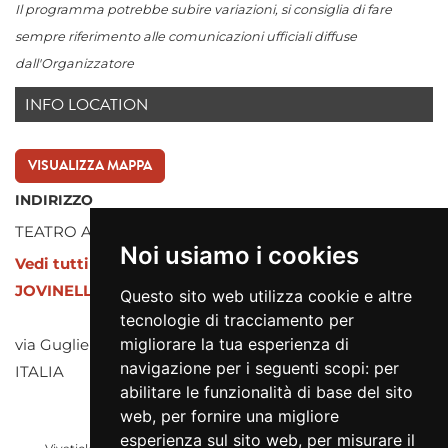
Il programma potrebbe subire variazioni, si consiglia di fare
sempre riferimento alle comunicazioni ufficiali diffuse
dall'Organizzatore
INFO LOCATION
VISUALIZZA MAPPA
INDIRIZZO
TEATRO AMBRA JOVINELLI
Noi usiamo i cookies
Vedi tutti gli eventi presso TEATRO AMBRA
JOVINELLI
Questo sito web utilizza cookie e altre
tecnologie di tracciamento per
migliorare la tua esperienza di
via Guglielmo Pepe snc, 000 ROMA (RM)
navigazione per i seguenti scopi:
per
ITALIA
abilitare le funzionalità di base del sito
web
,
per fornire una migliore
esperienza sul sito web
,
per misurare il