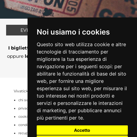
EVENTO AL MOMENTO NON DISPONIBILE
Noi usiamo i cookies
Perchè?
Questo sito web utilizza cookie e altre
I biglietti non sono ancora in vendita su Vivaticket
tecnologie di tracciamento per
oppure
le vendite sono momentaneamente sospese
migliorare la tua esperienza di
o chiuse
navigazione per i seguenti scopi:
per
abilitare le funzionalità di base del sito
web
,
per fornire una migliore
esperienza sul sito web
,
per misurare il
Vivaticket
Aiuto e Assistenza
tuo interesse nei nostri prodotti e
chi siamo
guida al servizio
servizi e personalizzare le interazioni
privacy
domande frequenti
di marketing
,
per pubblicare annunci
cookie
modalità di pagamento
più pertinenti per te
.
condizioni generali
assistenza
Accetto
recupero prenotazioni
odr