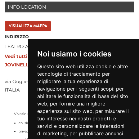
INFO LOCATION
VISUALIZZA MAPPA
INDIRIZZO
TEATRO AMBRA JOVINELLI
Noi usiamo i cookies
Vedi tutti gli eventi presso TEATRO AMBRA
JOVINELLI
Questo sito web utilizza cookie e altre
tecnologie di tracciamento per
migliorare la tua esperienza di
via Guglielmo Pepe snc, 000 ROMA (RM)
navigazione per i seguenti scopi:
per
ITALIA
abilitare le funzionalità di base del sito
web
,
per fornire una migliore
esperienza sul sito web
,
per misurare il
Vivaticket
Aiuto e Assistenza
tuo interesse nei nostri prodotti e
chi siamo
guida al servizio
servizi e personalizzare le interazioni
privacy
domande frequenti
di marketing
,
per pubblicare annunci