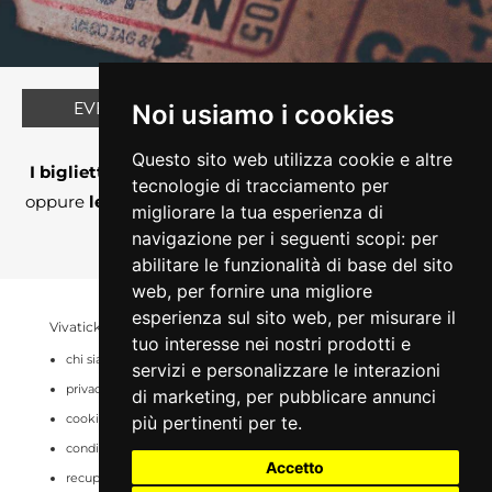
EVENTO AL MOMENTO NON DISPONIBILE
Noi usiamo i cookies
Perchè?
Questo sito web utilizza cookie e altre
I biglietti non sono ancora in vendita su Vivaticket
tecnologie di tracciamento per
oppure
le vendite sono momentaneamente sospese
migliorare la tua esperienza di
o chiuse
navigazione per i seguenti scopi:
per
abilitare le funzionalità di base del sito
web
,
per fornire una migliore
esperienza sul sito web
,
per misurare il
Vivaticket
Aiuto e Assistenza
tuo interesse nei nostri prodotti e
chi siamo
guida al servizio
servizi e personalizzare le interazioni
privacy
domande frequenti
di marketing
,
per pubblicare annunci
cookie
modalità di pagamento
più pertinenti per te
.
condizioni generali
assistenza
Accetto
recupero prenotazioni
odr