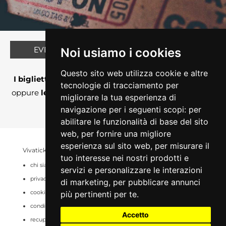
EVENTO AL MOMENTO NON DISPONIBILE
Noi usiamo i cookies
Perchè?
Questo sito web utilizza cookie e altre
I biglietti non sono ancora in vendita su Vivaticket
tecnologie di tracciamento per
oppure
le vendite sono momentaneamente sospese
migliorare la tua esperienza di
o chiuse
navigazione per i seguenti scopi:
per
abilitare le funzionalità di base del sito
web
,
per fornire una migliore
esperienza sul sito web
,
per misurare il
Vivaticket
Aiuto e Assistenza
tuo interesse nei nostri prodotti e
chi siamo
guida al servizio
servizi e personalizzare le interazioni
privacy
domande frequenti
di marketing
,
per pubblicare annunci
cookie
modalità di pagamento
più pertinenti per te
.
condizioni generali
assistenza
Accetto
recupero prenotazioni
odr