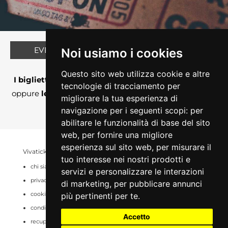
EVENTO AL MOMENTO NON DISPONIBILE
Noi usiamo i cookies
Perchè?
Questo sito web utilizza cookie e altre
I biglietti non sono ancora in vendita su Vivaticket
tecnologie di tracciamento per
oppure
le vendite sono momentaneamente sospese
migliorare la tua esperienza di
o chiuse
navigazione per i seguenti scopi:
per
abilitare le funzionalità di base del sito
web
,
per fornire una migliore
esperienza sul sito web
,
per misurare il
Vivaticket
Aiuto e Assistenza
tuo interesse nei nostri prodotti e
chi siamo
guida al servizio
servizi e personalizzare le interazioni
privacy
domande frequenti
di marketing
,
per pubblicare annunci
cookie
modalità di pagamento
più pertinenti per te
.
condizioni generali
assistenza
Accetto
recupero prenotazioni
odr