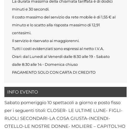
La durata massima della chiamata tariffata è di dodici
minuti e 30 secondi.
Il costo massimo del servizio da rete mobile è di 1,55 € al
minuto e lo scatto alla risposta massimo di 12,91
centesimi.
Il servizio è riservato ai maggiorenni.
Tutti i costi evidenziati sono espressi al netto I.V.A.
Orari: dal Lunedì al Venerdì dalle 8:30 alle 19 - Sabato
dalle 8:30 alle 14 - Domenica chiuso
PAGAMENTO SOLO CON CARTA DI CREDITO
INFO EVENTO
Sabato pomeriggio 10 spettacoli a giorno e posto fisso
per i seguenti titoli: CLOSER- LE ULTIME LUNE- FIGLI-
RUOLI SECONDARI-LA COSA GIUSTA-INCENDI-
OTELLO-LE NOSTRE DONNE- MOLIERE – CAPITOL'HO